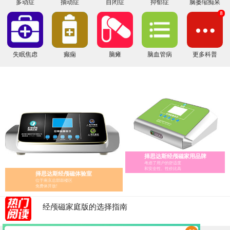
多动症
抽动症
自闭症
抑郁症
脑萎缩痴呆
8
失眠焦虑
癫痫
脑瘫
脑血管病
更多科普
择思达斯经颅磁家用品牌
考虑了用户的舒适度
和安全性、性价比高
择思达斯经颅磁体验室
位于南京总部鼓楼区
免费体开放!
经颅磁家庭版的选择指南
经颅磁 家用——择思达斯经颅磁家用品牌
经颅磁刺激治疗仪怎么辨别真假?