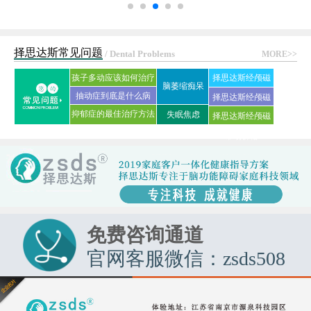
择思达斯常见问题
/ Dental Problems
MORE>>
孩子多动应该如何治疗
择思达斯经颅磁
脑萎缩痴呆
抽动症到底是什么病
刺激仪常见问答
择思达斯经颅磁
抑郁症的最佳治疗方法
失眠焦虑
择思达斯经颅磁
家用品牌
是什么?
市场价格
免费咨询通道
官网客服微信：zsds508