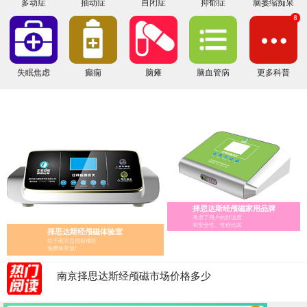
多动症
抽动症
自闭症
抑郁症
脑萎缩痴呆
8
失眠焦虑
癫痫
脑瘫
脑血管病
更多科普
经颅磁家庭版的选择指南
择思达斯经颅磁家用品牌
经颅磁 家用——择思达斯经颅磁家用品牌
考虑了用户的舒适度
和安全性、性价比高
择思达斯经颅磁体验室
经颅磁刺激治疗仪怎么辨别真假?
位于南京总部鼓楼区
医用经颅磁和家用经颅磁刺激仪的区别
免费体开放!
择思达斯经颅磁刺激仪常见问答
南京择思达斯经颅磁市场价格多少
孩子抽动症用经颅磁治疗和吃药哪个效果好