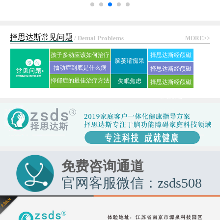
择思达斯常见问题
/ Dental Problems
MORE>>
孩子多动应该如何治疗
择思达斯经颅磁
脑萎缩痴呆
抽动症到底是什么病
刺激仪常见问答
择思达斯经颅磁
抑郁症的最佳治疗方法
失眠焦虑
择思达斯经颅磁
家用品牌
是什么?
市场价格
免费咨询通道
官网客服微信：zsds508